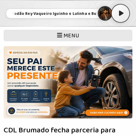
 Safadão Rey Vaqueiro Iguinho e Lulinha e Buscapé Arreio de Ouro
MENU
CDL Brumado fecha parceria para